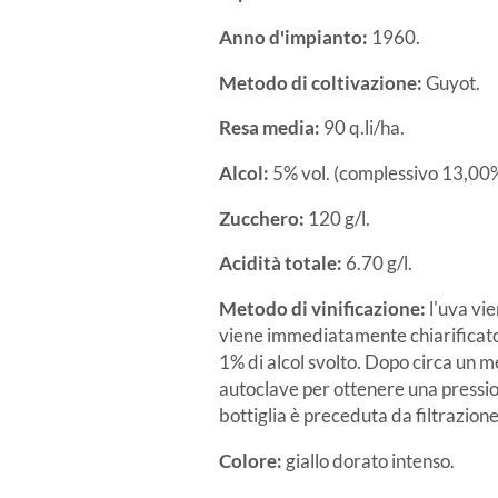
Anno d'impianto:
1960.
Metodo di coltivazione:
Guyot.
Resa media:
90 q.li/ha.
Alcol:
5% vol. (complessivo 13,00%
Zucchero:
120 g/l.
Acidità totale:
6.70 g/l.
Metodo di vinificazione:
l'uva vie
viene immediatamente chiarificato,
1% di alcol svolto. Dopo circa un me
autoclave per ottenere una pression
bottiglia è preceduta da filtrazione
Colore:
giallo dorato intenso.