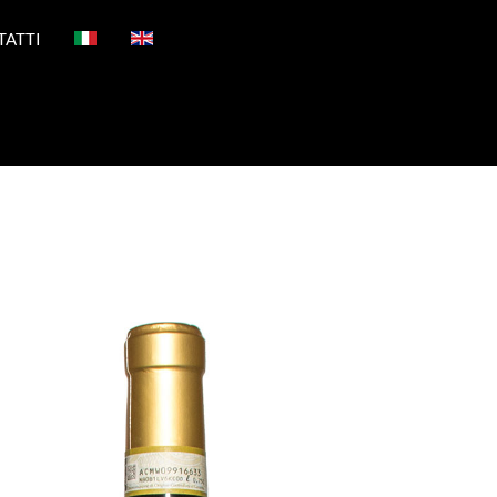
TATTI
.