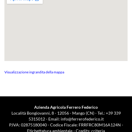
Visualizzazione ingrandita della mappa
Azienda Agricola Ferrero Federico
Località Bongiovanni, 8 - 12056 - Mango (CN) - Tel.: +39 339
5315012 - Email:
info@ferrerofederico.it
P.IVA: 02875180040 - Codice Fiscale: FRRFRC80M16A124N -
Etichettatura ambientale
- Credits:
criteria